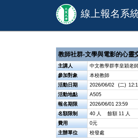
線上報名系
教師社群-文學與電影的心靈
主講人
中文教學群李皇穎老
參加對象
本校教師
活動日期
2026/06/02 (二) 12:1
活動地點
A505
報名期限
2026/06/01 23:59
名額限制
40 人 餘額 11 人
費用
0元
主辦單位
校發處