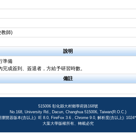
教師)
說明
行準備
限內完成簽到、簽退者，方給予研習時數。
備註
515006 彰化縣大村鄉學府路168號
No.168, University Rd., Dacun, Changhua 515006, Taiwan(R.O.C.)
瀏覽器版本(含以上): IE 8.0, FireFox 3.6 , Chrome 9.0, 解析度(含以上): 1024*
大葉大學版權所有、轉載必究