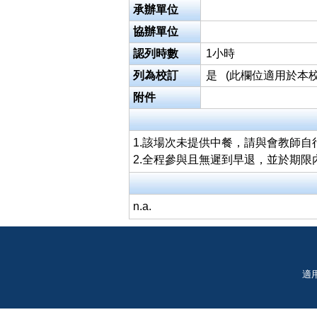
承辦單位
協辦單位
認列時數
1小時
列為校訂
是 (此欄位適用於本校
附件
1.該場次未提供中餐，請與會教師自
2.全程參與且無遲到早退，並於期
n.a.
適用