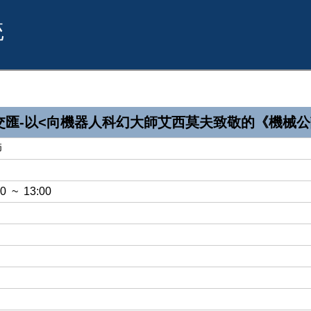
統
交匯-以<向機器人科幻大師艾西莫夫致敬的《機械公
師
0 ~ 13:00