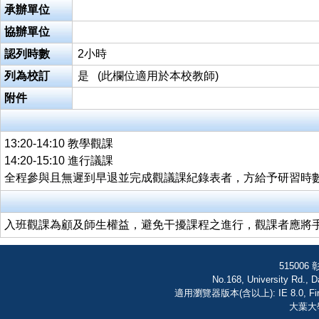
承辦單位
協辦單位
認列時數
2小時
列為校訂
是 (此欄位適用於本校教師)
附件
13:20-14:10 教學觀課
14:20-15:10 進行議課
全程參與且無遲到早退並完成觀議課紀錄表者，方給予研習時
入班觀課為顧及師生權益，避免干擾課程之進行，觀課者應將
51500
No.168, University Rd., 
適用瀏覽器版本(含以上): IE 8.0, FireF
大葉大