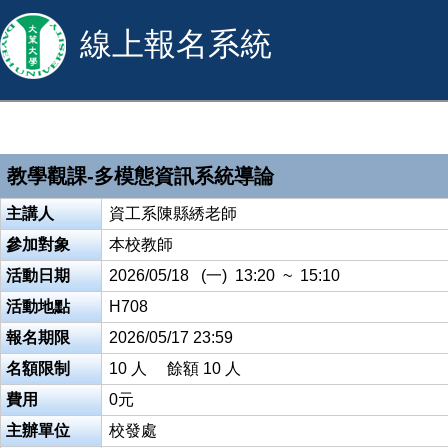
線上報名系統
教學觀課-多模態資訊系統導論
主講人
資工系陳縣綉老師
參加對象
本校教師
活動日期
2026/05/18 (一) 13:20 ~ 15:10
活動地點
H708
報名期限
2026/05/17 23:59
名額限制
10 人 餘額 10 人
費用
0元
主辦單位
校發處